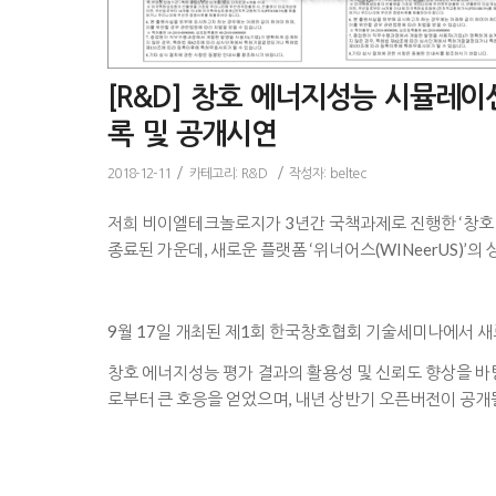
[R&D] 창호 에너지성능 시뮬레이션 
록 및 공개시연
/
/
2018-12-11
카테고리:
R&D
작성자:
beltec
저희 비이엘테크놀로지가 3년간 국책과제로 진행한 ‘창호 
종료된 가운데, 새로운 플랫폼 ‘위너어스(WINeerUS)’의
9월 17일 개최된 제1회 한국창호협회 기술세미나에서 새
창호 에너지성능 평가 결과의 활용성 및 신뢰도 향상을 바
로부터 큰 호응을 얻었으며, 내년 상반기 오픈버전이 공개